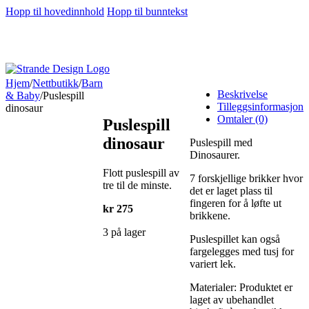
Hopp til hovedinnhold
Hopp til bunntekst
Hjem
/
Nettbutikk
/
Barn
Beskrivelse
& Baby
/
Puslespill
Tilleggsinformasjon
dinosaur
Omtaler (0)
Puslespill
dinosaur
Puslespill med
Dinosaurer.
Flott puslespill av
7 forskjellige brikker hvor
tre til de minste.
det er laget plass til
fingeren for å løfte ut
kr
275
brikkene.
3 på lager
Puslespillet kan også
fargelegges med tusj for
variert lek.
Materialer: Produktet er
laget av ubehandlet