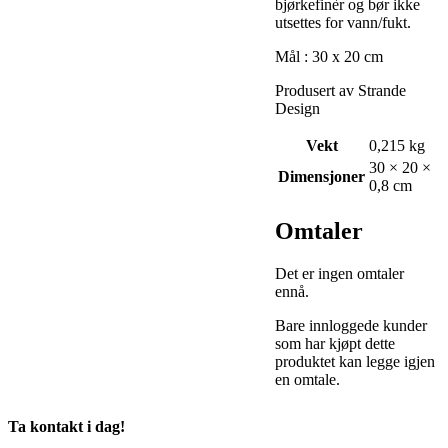
bjørkefinèr og bør ikke
utsettes for vann/fukt.
Mål : 30 x 20 cm
Produsert av Strande
Design
Vekt
0,215 kg
30 × 20 ×
Dimensjoner
0,8 cm
Omtaler
Det er ingen omtaler
ennå.
Bare innloggede kunder
som har kjøpt dette
produktet kan legge igjen
en omtale.
Ta kontakt i dag!