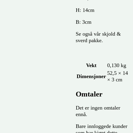
H: 14cm
B: 3cm
Se også vår skjold &
sverd pakke.
Vekt
0,130 kg
52,5 × 14
Dimensjoner
× 3 cm
Omtaler
Det er ingen omtaler
ennå.
Bare innloggede kunder
som har kjøpt dette