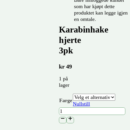
som har kjøpt dette
produktet kan legge igjen
en omtale.
Karabinhake
hjerte
3pk
kr
49
1 på
lager
Farge
Nullstill
Karabinhake
hjerte
3pk
antall