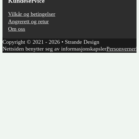
Kundeservice
Vilkår og betingelser
Angrerett og retur
Om oss
Copyright © 2021 - 2026 • Strande Design
Nettsiden benytter seg av informasjonskapsler
Personvernerk