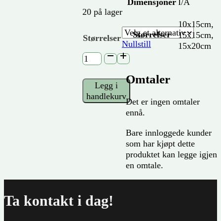
kr 99
Dimensjoner
I/A
til
20 på lager
kr 119
10x15cm,
Størrelser
15x15cm,
Størrelser
Nullstill
15x20cm
Skiltemne
klar
akryl
Omtaler
Legg i
antall
handlekurv
Det er ingen omtaler
ennå.
Bare innloggede kunder
som har kjøpt dette
produktet kan legge igjen
en omtale.
Ta kontakt i dag!