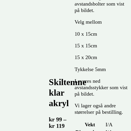
avstandsbolter som vist
på bildet.
Velg mellom
10 x 15cm
15 x 15cm
15 x 20cm
Tykkelse 5mm
Skiltemne
Leveres ned
avstandsstykker som vist
klar
på bildet.
akryl
Vi lager også andre
størrelser på bestilling.
kr
99
–
Vekt
I/A
Prisområde:
kr
119