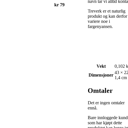
navn tar vi alltid konta
kr
79
Treverk er et naturlig
produkt og kan derfor
variere noe i
fargenyansen.
Vekt
0,102 
43 × 2
Dimensjoner
1,4 cm
Omtaler
Det er ingen omtaler
ennå.
Bare innloggede kund
som har kjøpt dette
produktet kan legge ig