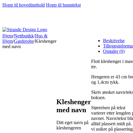
Hopp til hovedinnhold
Hopp til bunntekst
Hjem
/
Nettbutikk
/
Hus &
Beskrivelse
Hjem
/
Garderobe
/
Kleshenger
Tilleggsinforma
med navn
Omtaler (0)
Flott kleshenger i mas
tre.
Hengeren er 43 cm br
og 1,4cm tykk.
Skriv ønsket navn/teks
boksen.
Kleshenger
Størrelsen på tekst
med navn
varierer etter lengden 
navnet. Navn/tekst bli
Ditt eget navn på
alltid plassert midt på.
kleshengeren
vi usikre på plassering