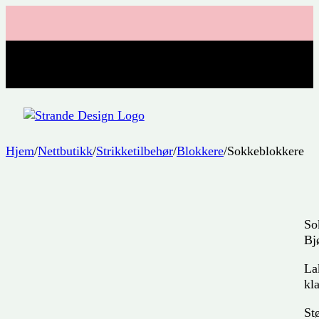
Hjem
/
Nettbutikk
/
Strikketilbehør
/
Blokkere
/
Sokkeblokkere
So
Bj
La
kl
Stø