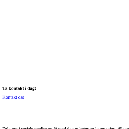
Ta kontakt i dag!
Kontakt oss
Følg oss i sosiale medier og få med deg nyheter og kampanjer i tillegg t