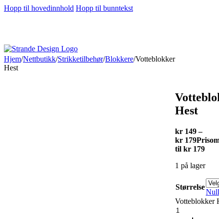
Hopp til hovedinnhold
Hopp til bunntekst
Hjem
/
Nettbutikk
/
Strikketilbehør
/
Blokkere
/
Votteblokker
Hest
Votteblo
Hest
kr
149
–
kr
179
Prisom
til kr 179
1 på lager
Størrelse
Null
Votteblokker H