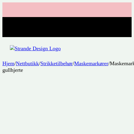
Hjem
/
Nettbutikk
/
Strikketilbehør
/
Maskemarkører
/
Maskemar
gullhjerte