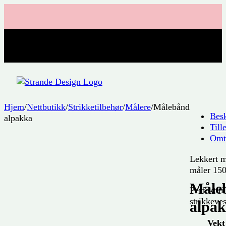
Hjem
/
Nettbutikk
/
Strikketilbehør
/
Målere
/
Målebånd
Besk
alpakka
Till
Omta
Lekkert 
måler 150
Måle
Perfekt ti
strikkeve
alpa
Vekt