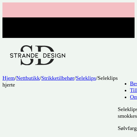
Hjem
/
Nettbutikk
/
Strikketilbehør
/
Seleklips
/
Seleklips
Bes
hjerte
Til
Om
Seleklips
smokkes
Sølvfarg