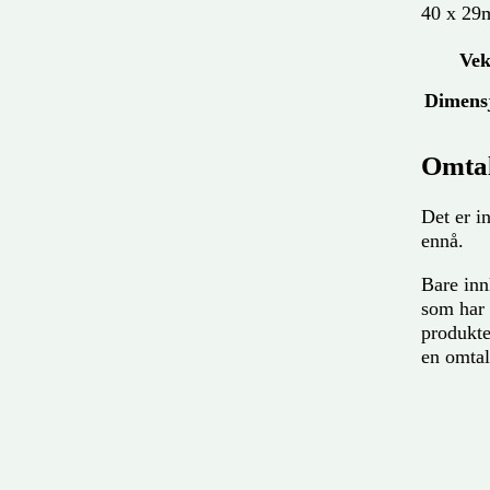
40 x 2
Vek
Dimens
Omta
Det er i
ennå.
Bare in
som har 
produkte
en omtal