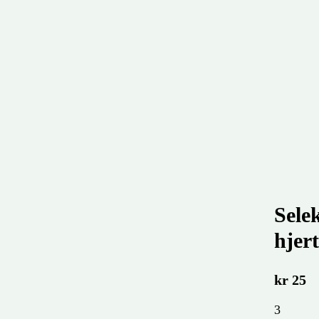
Selek
hjer
kr
25
3