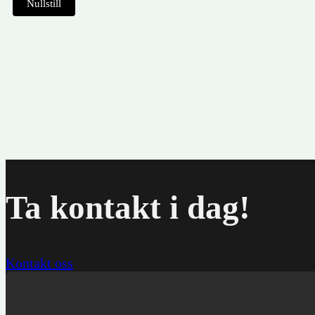
Nullstill
Anhen
kr
29
Ta kontakt i dag!
Kontakt oss