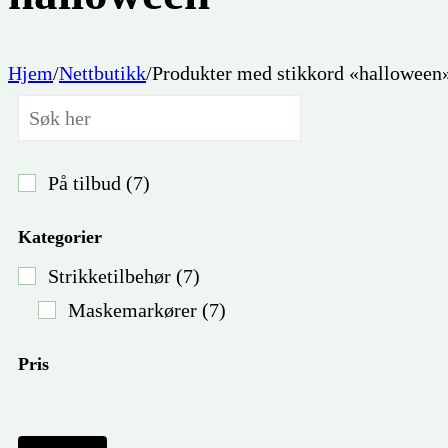
Hjem
/
Nettbutikk
/
Produkter med stikkord «halloween
-50
På tilbud
(7)
Kategorier
Strikketilbehør
(7)
Maskemarkører
(7)
Pris
Mask
kr
10