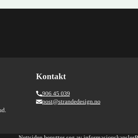
Kontakt
906 45 039
post@strandedesign.no
ud.
Nettsiden benytter seg av informasjonskapsler
P