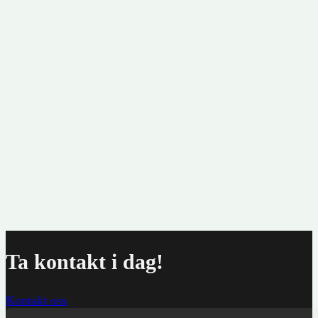
Sk
kr
Ta kontakt i dag!
Kontakt oss