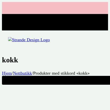
kokk
Hjem
/
Nettbutikk
/
Produkter med stikkord «kokk»