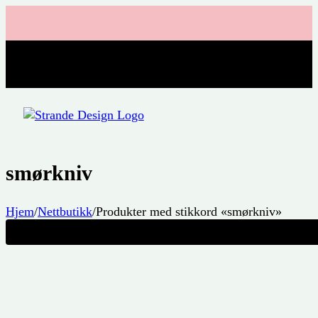
smørkniv
Hjem
/
Nettbutikk
/
Produkter med stikkord «smørkniv»