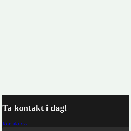
Sn
kr
Ta kontakt i dag!
Kontakt oss