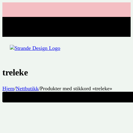
treleke
Hjem
/
Nettbutikk
/
Produkter med stikkord «treleke»