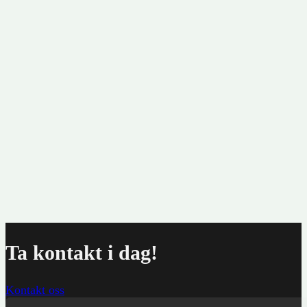
Vo
kr
Ta kontakt i dag!
Kontakt oss